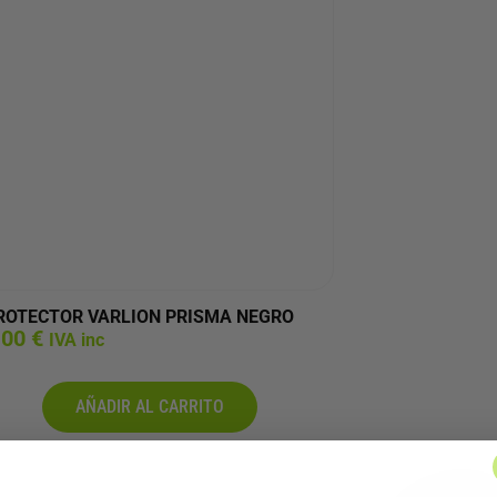
ROTECTOR VARLION PRISMA NEGRO
,00
€
IVA inc
AÑADIR AL CARRITO