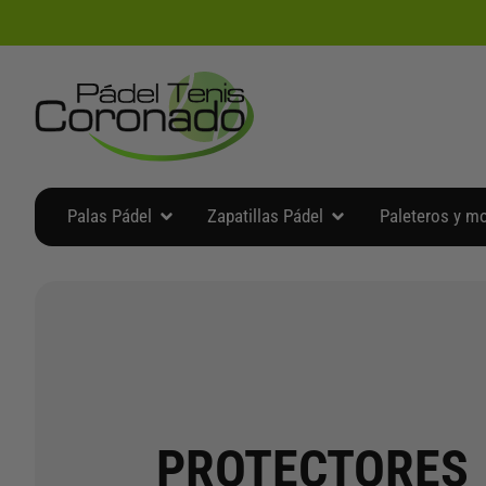
Ir
al
contenido
Abrir Palas Pádel
Abrir Zapatillas Pádel
Palas Pádel
Zapatillas Pádel
Paleteros y m
PROTECTORES