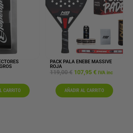
ECTORES
PACK PALA ENEBE MASSIVE
EGROS
ROJA
E
E
119,00
€
107,95
€
IVA inc
l
l
p
p
r
r
L CARRITO
AÑADIR AL CARRITO
e
e
c
c
i
i
o
o
o
a
r
c
i
t