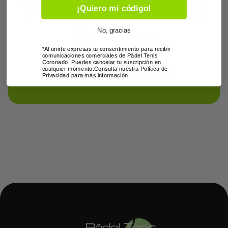
s
Envíos gratuitos a
Garantía de pago
Accede directo a
¡Quiero mi código!
partir de 60€
.
100% seguro SSL
descuentos online
L
No, gracias
a
s
*Al unirte expresas tu consentimiento para recibir
comunicaciones comerciales de Pádel Tenis
o
Coronado. Puedes cancelar tu suscripción en
15 días para
Atención al cliente
cualquier momento.Consulta nuestra Política de
devoluciones
p
Privacidad para más información.
c
i
o
n
e
s
s
e
p
u
e
d