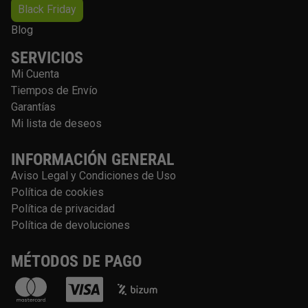
Black Friday
e
p
Blog
r
SERVICIOS
o
Mi Cuenta
d
Tiempos de Envío
u
Garantías
c
Mi lista de deseos
t
o
INFORMACIÓN GENERAL
Aviso Legal y Condiciones de Uso
Política de cookies
Política de privacidad
Política de devoluciones
MÉTODOS DE PAGO