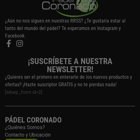
e
n
e
¿Aún no nos sigues en nuestras RRSS? ¿Te gustaría estar al
l
tanto del mundo del pádel? Te esperamos en Instagram y
e
Facebook.
g
i
r
¡SUSCRÍBETE A NUESTRA
e
NEWSLETTER!
n
¿Quieres ser el primero en enterarte de los nuevos productos y
l
ofertas? ¡Hazte suscriptor GRATIS y no te pierdas nada!
a
[sibwp_form id=2]
p
á
g
i
PÁDEL CORONADO
n
¿Quiénes Somos?
a
Contacto y Ubicación
d