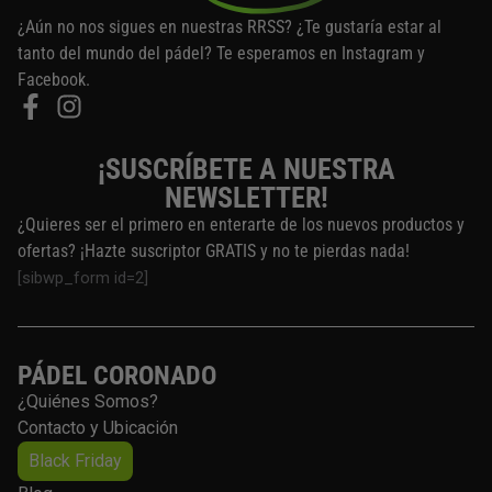
i
t
¿Aún no nos sigues en nuestras RRSS? ¿Te gustaría estar al
r
o
tanto del mundo del pádel? Te esperamos en Instagram y
e
Facebook.
n
l
a
¡SUSCRÍBETE A NUESTRA
p
NEWSLETTER!
á
g
¿Quieres ser el primero en enterarte de los nuevos productos y
i
ofertas? ¡Hazte suscriptor GRATIS y no te pierdas nada!
n
[sibwp_form id=2]
a
d
e
PÁDEL CORONADO
p
¿Quiénes Somos?
r
Contacto y Ubicación
o
d
Black Friday
u