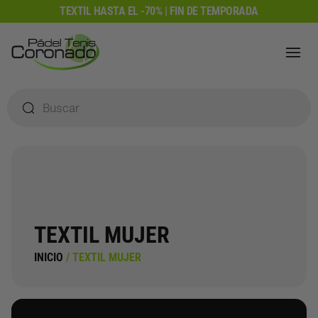
Ir
TEXTIL HASTA EL -70% | FIN DE TEMPORADA
al
contenido
Búsqueda
de
productos
TEXTIL MUJER
INICIO
/ TEXTIL MUJER