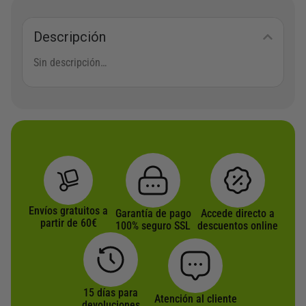
p
i
n
l
o
l
Descripción
e
n
a
s
e
p
Sin descripción…
v
s
á
a
s
g
r
e
i
i
p
n
a
u
a
n
e
d
t
d
e
e
e
p
s
n
r
Envíos gratuitos a
Garantía de pago
Accede directo a
partir de 60€
.
e
100% seguro SSL
o
descuentos online
L
l
d
a
e
u
s
g
c
o
i
t
15 días para
Atención al cliente
devoluciones
p