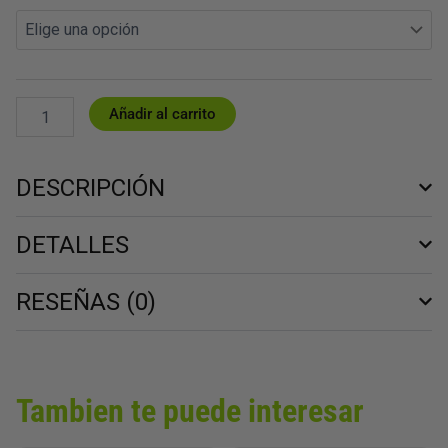
original
actual
ENDLESS
era:
es:
RACE
53,95 €.
32,37 €.
BLACK
WINE
cantidad
Añadir al carrito
DESCRIPCIÓN
DETALLES
RESEÑAS (0)
Tambien te puede interesar