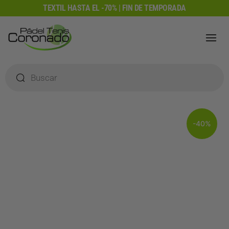
Ir
TEXTIL HASTA EL -70% | FIN DE TEMPORADA
al
contenido
Búsqueda
de
productos
-40%