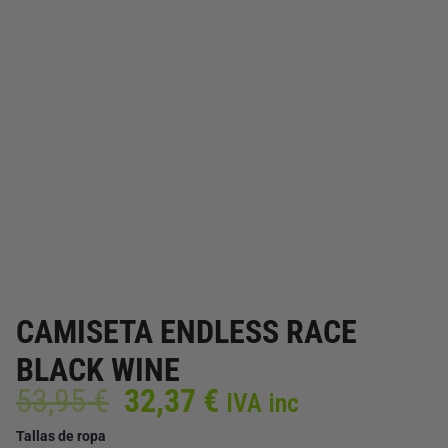
CAMISETA ENDLESS RACE
BLACK WINE
El
El
53,95
€
32,37
€
IVA inc
precio
precio
CAMISETA
Tallas de ropa