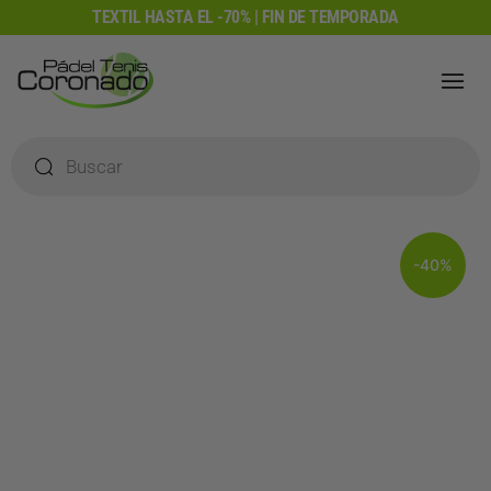
Ir
TEXTIL HASTA EL -70% | FIN DE TEMPORADA
al
contenido
Búsqueda
de
productos
-40%