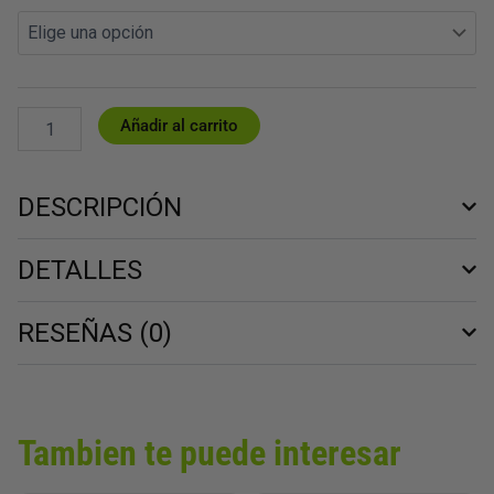
original
actual
ENDLESS
era:
es:
SPEED
37,95 €.
22,77 €.
II
BLACK
&
YELLOW
Añadir al carrito
cantidad
DESCRIPCIÓN
DETALLES
RESEÑAS (0)
Tambien te puede interesar