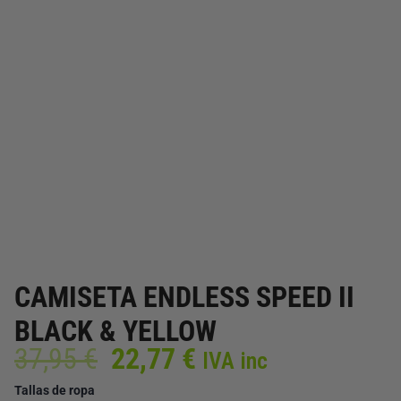
CAMISETA ENDLESS SPEED II
BLACK & YELLOW
El
El
37,95
€
22,77
€
IVA inc
precio
precio
CAMISETA
Tallas de ropa