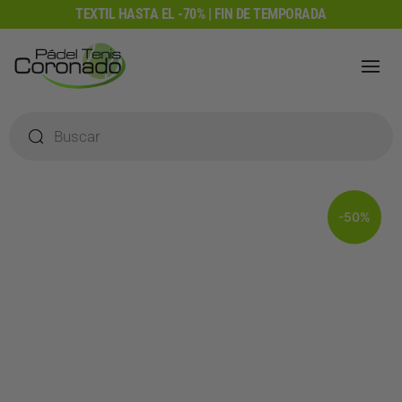
Ir
TEXTIL HASTA EL -70% | FIN DE TEMPORADA
al
contenido
Búsqueda
de
productos
-50%