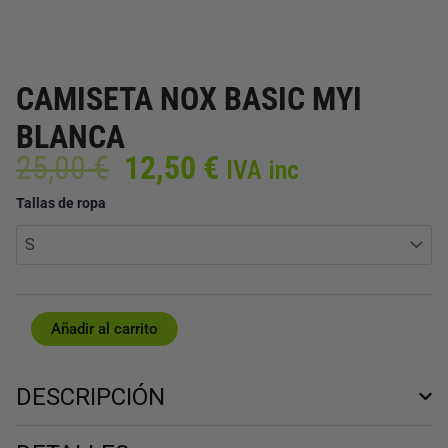
CAMISETA NOX BASIC MYI
BLANCA
El
El
25,00
€
12,50
€
IVA inc
precio
precio
CAMISETA
Tallas de ropa
original
actual
NOX
era:
es:
BASIC
25,00 €.
12,50 €.
MYI
BLANCA
cantidad
Añadir al carrito
DESCRIPCIÓN