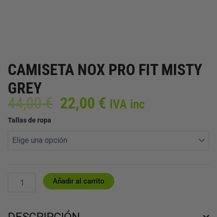
CAMISETA NOX PRO FIT MISTY
GREY
El
El
44,00
€
22,00
€
IVA inc
precio
precio
CAMISETA
Tallas de ropa
original
actual
NOX
era:
es:
PRO
44,00 €.
22,00 €.
FIT
MISTY
GREY
cantidad
Añadir al carrito
DESCRIPCIÓN