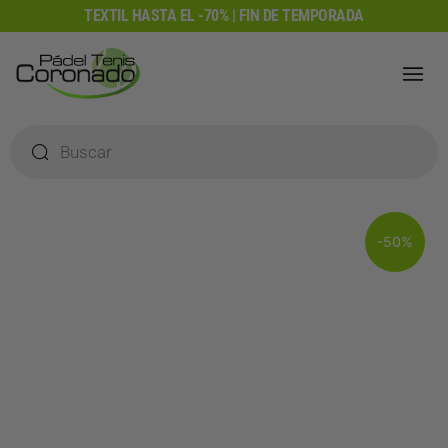
Ir
TEXTIL HASTA EL -70% | FIN DE TEMPORADA
al
contenido
Búsqueda
de
productos
-50%