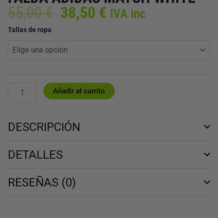
El
El
55,00
€
38,50
€
IVA inc
precio
precio
FALDA
Tallas de ropa
original
actual
ADIDAS
era:
es:
MATCH
55,00 €.
38,50 €.
WHITE
cantidad
Añadir al carrito
DESCRIPCIÓN
DETALLES
RESEÑAS (0)