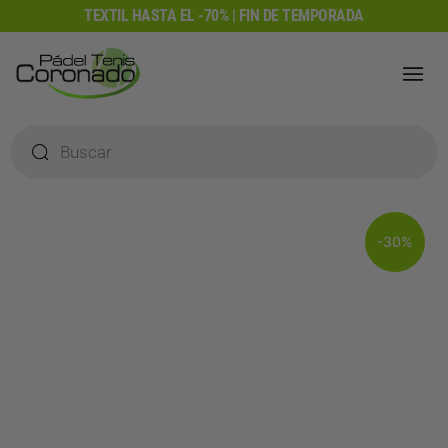
Ir
TEXTIL HASTA EL -70% | FIN DE TEMPORADA
al
contenido
Búsqueda
de
productos
-30%