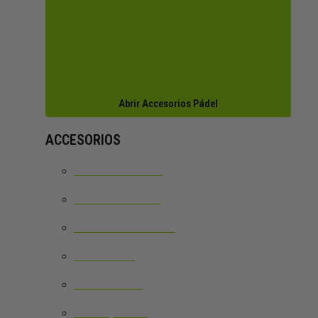
Abrir Accesorios Pádel
ACCESORIOS
CALCETINES PTC
CORREAS PALAS
GORRAS Y VISERAS
NECESERES
GRIPS PÁDEL
MUÑEQUERAS