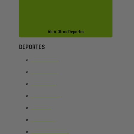
Abrir Otros Deportes
DEPORTES
BÁDMINTON
PICKLEBALL
FRONTENIS
BEACH TENIS
RUNNING
CHANCLAS
ROPA DEPORTIVA