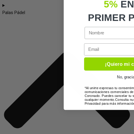
5%
EN
Palas Pádel
PRIMER 
Email
¡Quiero mi 
No, graci
*Al unirte expresas tu consentim
comunicaciones comerciales de
Coronado. Puedes cancelar tu s
cualquier momento.Consulta nue
Privacidad para más informació