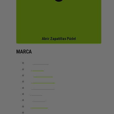
Abrir Zapatillas Pádel
MARCA
ADIDAS
ASICS
BABOLAT
BULLPADEL
DROPSHOT
HEAD
JOMA
K-SWISS
LACOSTE