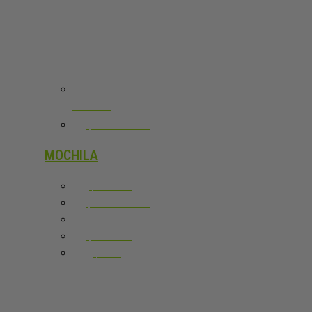
VÍBORA
VER TODOS
MOCHILA
ADIDAS
BULLPADEL
NOX
WILSON
SIUX