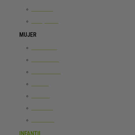
CHANDAL
CHAQUETAS
MUJER
CAMISETAS
SUDADERAS
PANTALONES
FALDAS
MALLAS
CHANDAL
VESTIDOS
INFANTIL