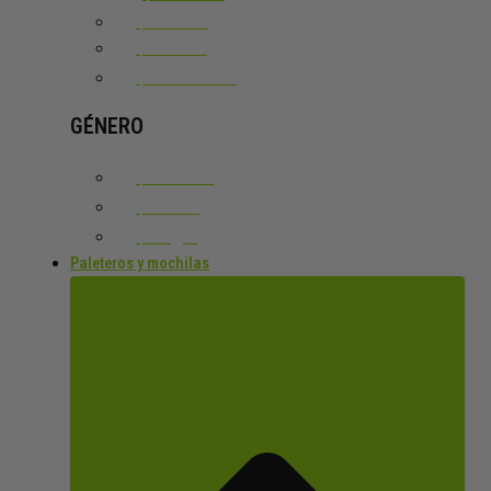
MUNICH
WILSON
VER TODOS
GÉNERO
HOMBRE
MUJER
NIÑ@S
Paleteros y mochilas