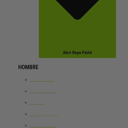
Abrir Ropa Pádel
HOMBRE
CAMISETAS
SUDADERAS
POLOS
PANTALONES
CALCETINES