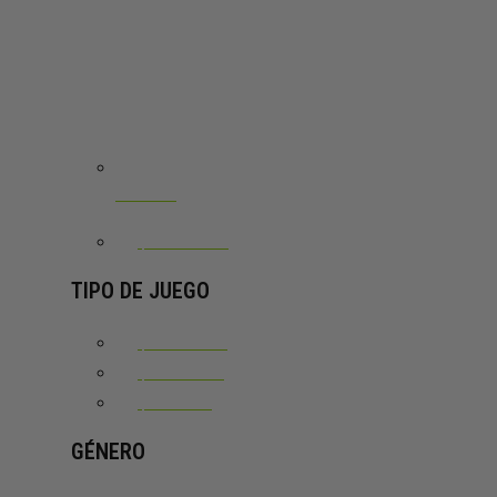
VIBORA
VER TODO
TIPO DE JUEGO
POTENCIA
CONTROL
HÍBRIDO
GÉNERO