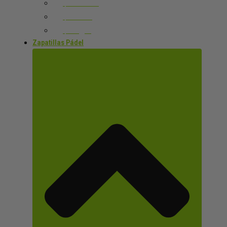
HOMBRE
MUJER
NIÑ@S
Zapatillas Pádel