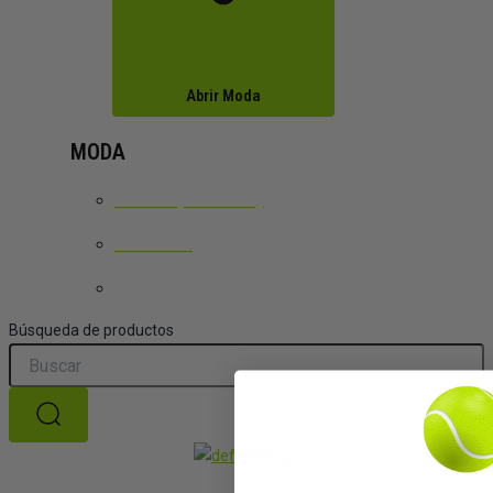
Abrir Moda
MODA
TEXTIL (LACOSTE)
CALZADO
CHAQUETAS/ABRIGOS
Búsqueda de productos