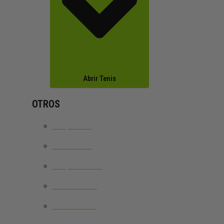
Abrir Tenis
OTROS
RAQUETAS
CORDAJES
RAQUETEROS
ZAPATILLAS
ROPA TENIS