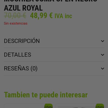
AZUL ROYAL
El
El
70,00
€
48,99
€
IVA inc
precio
precio
Sin existencias
original
actual
era:
es:
70,00 €.
48,99 €.
DESCRIPCIÓN
DETALLES
RESEÑAS (0)
Tambien te puede interesar
El
El
El
El
¡Oferta!
¡Oferta!