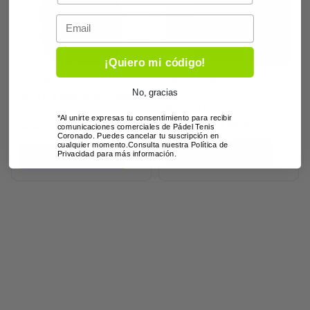
Email
¡Quiero mi código!
Mochilas
Día de la Madre
No, gracias
MOCHILA BULLPADEL
MOCHILA NOX STREET GRIS
NEURON NEGRO
*Al unirte expresas tu consentimiento para recibir
80,00
€
72,00
€
IVA inc
45,00
€
31,50
€
comunicaciones comerciales de Pádel Tenis
IVA inc
Coronado. Puedes cancelar tu suscripción en
cualquier momento.Consulta nuestra Política de
Añadir al carrito
Privacidad para más información.
Añadir al carrito