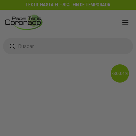
Ir
TEXTIL HASTA EL -70% | FIN DE TEMPORADA
al
contenido
Búsqueda
de
productos
-30.01%