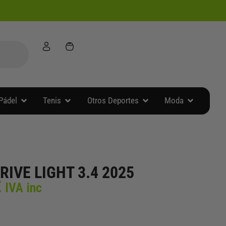
Abrir Accesorios Pádel
Abrir Tenis
Abrir Otros Deportes
Abrir Moda
Pádel
Tenis
Otros Deportes
Moda
RIVE LIGHT 3.4 2025
El
€
IVA inc
precio
l
actual
es: