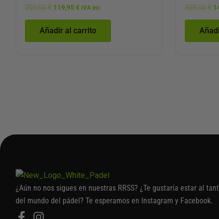
200,00
€
119,95
€
358,00
€
1
IVA inc
Añadir al carrito
Añadi
¿Aún no nos sigues en nuestras RRSS? ¿Te gustaría estar al tan
del mundo del pádel? Te esperamos en Instagram y Facebook.