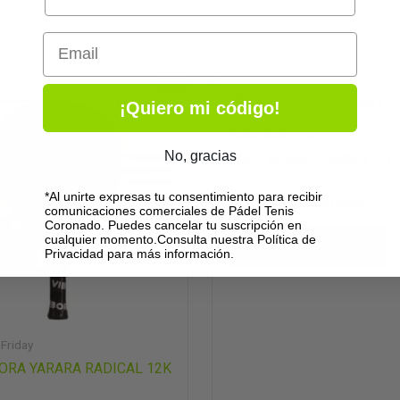
Email
El
El
El
¡Oferta!
ecio
precio
precio
precio
¡Quiero mi código!
iginal
actual
original
actual
a:
es:
era:
es:
Palas Black Friday
8,00 €.
143,20 €.
198,25 €.
119,95 €.
No, gracias
PALA ENEBE COMBAT 7.1 
*Al unirte expresas tu consentimiento para recibir
198,25
€
119,95
€
IVA inc
comunicaciones comerciales de Pádel Tenis
Coronado. Puedes cancelar tu suscripción en
cualquier momento.Consulta nuestra Política de
Añadir al carrito
Privacidad para más información.
 Friday
ORA YARARA RADICAL 12K
5