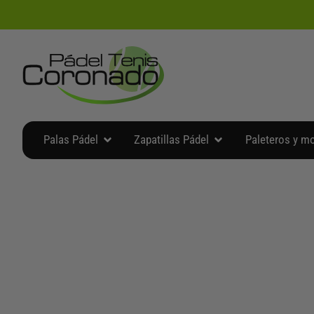
Ir
al
contenido
Abrir Palas Pádel
Abrir Zapatillas Pádel
Palas Pádel
Zapatillas Pádel
Paleteros y m