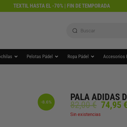
TEXTIL HASTA EL -70% | FIN DE TEMPORADA
Búsqueda
de
productos
Abrir Paleteros y mochilas
Abrir Pelotas Pádel
Abrir Ropa Pádel
ochilas
Pelotas Pádel
Ropa Pádel
Accesorios 
PALA ADIDAS D
El
-8.6%
82,00
€
74,95
precio
Sin existencias
origina
era: