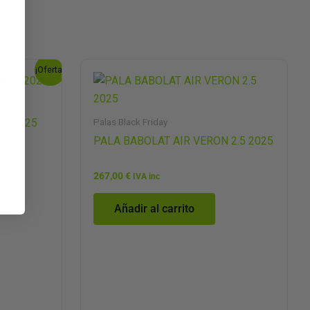
¡Oferta!
Palas Black Friday
V2 2025
PALA BABOLAT AIR VERON 2.5 2025
267,00
€
IVA inc
Añadir al carrito