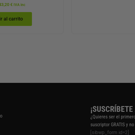
43,20
€
IVA inc
r al carrito
¡SUSCRÍBETE
to
¿Quieres ser el primer
suscriptor GRATIS y no
[sibwp_form id=2]