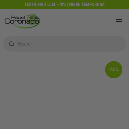
Ir
TEXTIL HASTA EL -70% | FIN DE TEMPORADA
al
contenido
Búsqueda
de
productos
-50%