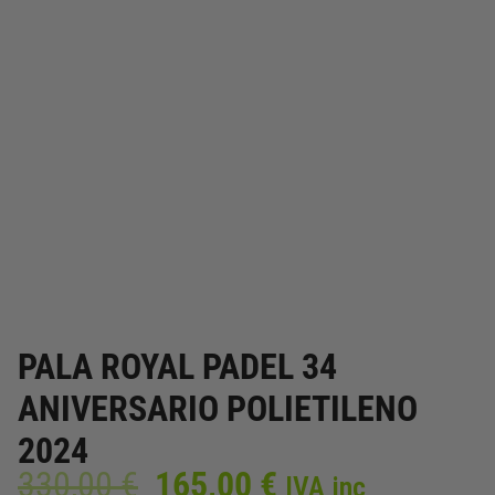
PALA ROYAL PADEL 34
ANIVERSARIO POLIETILENO
2024
El
El
330,00
€
165,00
€
IVA inc