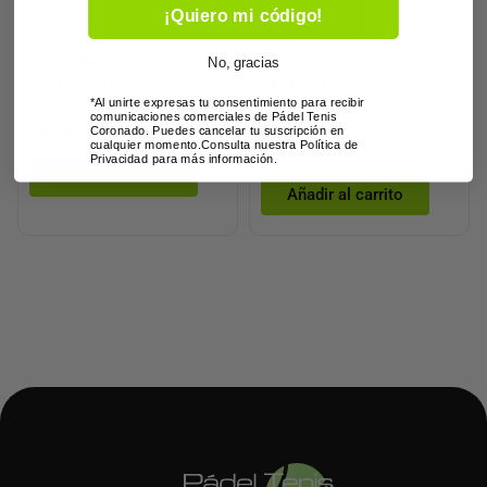
¡Quiero mi código!
Palas Black Friday
Nox Outlet
No, gracias
PALA VIBORA YARARA
PALA NOX AT10 LUXURY
RADICAL 12K V2.0 2025
GENIUS 18K ALUM BY
*Al unirte expresas tu consentimiento para recibir
comunicaciones comerciales de Pádel Tenis
AGUSTÍN TAPIA 2025
358,00
€
143,20
€
Coronado. Puedes cancelar tu suscripción en
IVA inc
cualquier momento.Consulta nuestra Política de
363,69
€
169,95
€
IVA inc
Privacidad para más información.
Añadir al carrito
Añadir al carrito