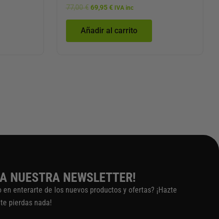
producto
77,00
€
69,95
€
IVA inc
Añadir al carrito
 A NUESTRA NEWSLETTER!
o en enterarte de los nuevos productos y ofertas? ¡Hazte
 te pierdas nada!