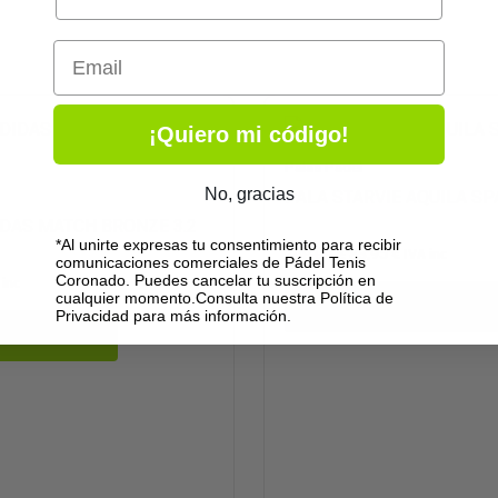
Email
El
El
precio
precio
¡Quiero mi código!
original
actual
era:
es:
Palas Pádel
240,00 €.
83,95 €.
No, gracias
PALA STARVIE AQUILA SPA
IDAS MATCH BRONZE 3.2
*Al unirte expresas tu consentimiento para recibir
240,00
€
83,95
€
IVA inc
comunicaciones comerciales de Pádel Tenis
Coronado. Puedes cancelar tu suscripción en
 inc
cualquier momento.Consulta nuestra Política de
Seleccionar opciones
Privacidad para más información.
r al carrito