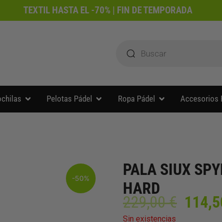
TEXTIL HASTA EL -70% | FIN DE TEMPORADA
Búsqueda
de
productos
Abrir Paleteros y mochilas
Abrir Pelotas Pádel
Abrir Ropa Pádel
ochilas
Pelotas Pádel
Ropa Pádel
Accesorios 
PALA SIUX SP
-50%
HARD
El
229,00
€
114,
preci
Sin existencias