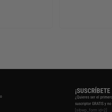
¡SUSCRÍBETE
to
¿Quieres ser el primer
suscriptor GRATIS y no
[sibwp_form id=2]