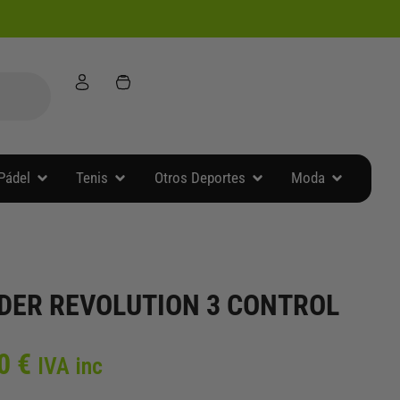
Abrir Accesorios Pádel
Abrir Tenis
Abrir Otros Deportes
Abrir Moda
Pádel
Tenis
Otros Deportes
Moda
YDER REVOLUTION 3 CONTROL
El
50
€
IVA inc
o
precio