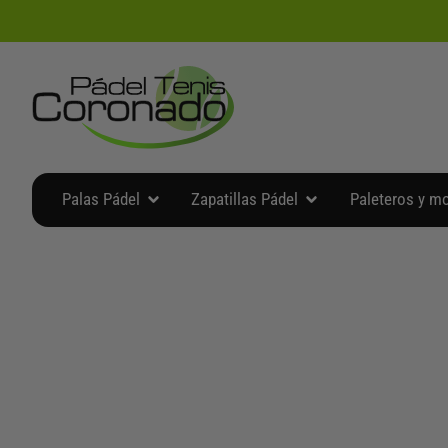
Ir
al
contenido
Abrir Palas Pádel
Abrir Zapatillas Pádel
Palas Pádel
Zapatillas Pádel
Paleteros y m