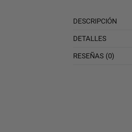
origin
era:
229,0
DESCRIPCIÓN
DETALLES
RESEÑAS (0)