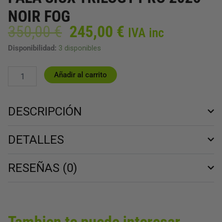
NOIR FOG
El
El
350,00
€
245,00
€
IVA inc
precio
precio
PALA
Disponibilidad:
3 disponibles
original
actual
SIUX
era:
es:
TRILOGY
350,00 €.
245,00 €.
Añadir al carrito
PRO
2026
NOIR
FOG
DESCRIPCIÓN
cantidad
DETALLES
RESEÑAS (0)
Tambien te puede interesar