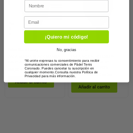
era:
es:
era:
es:
358,00 €.
143,20 €.
363,69 €.
169,95 €.
Email
¡Quiero mi código!
No, gracias
Palas Black Friday
Nox Outlet
PALA VIBORA BLACK MAMBA
PALA NOX AT10 LUXURY
*Al unirte expresas tu consentimiento para recibir
RADICAL 12K V2.0 2025
GENIUS 18K ALUM BY
comunicaciones comerciales de Pádel Tenis
AGUSTÍN TAPIA 2025
Coronado. Puedes cancelar tu suscripción en
358,00
€
143,20
€
IVA inc
cualquier momento.Consulta nuestra Política de
363,69
€
169,95
€
IVA inc
Privacidad para más información.
Añadir al carrito
Añadir al carrito