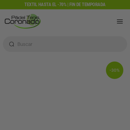
Ir
TEXTIL HASTA EL -70% | FIN DE TEMPORADA
al
contenido
Búsqueda
de
productos
-30%