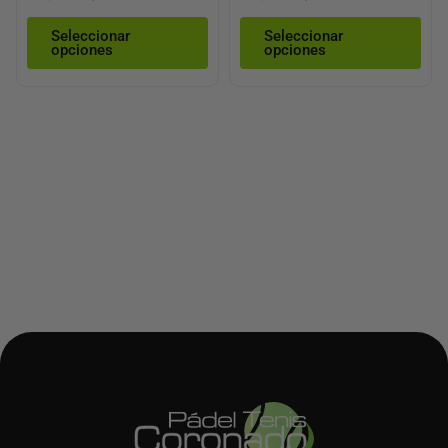
de
de
Seleccionar
Seleccionar
producto
pro
opciones
opciones