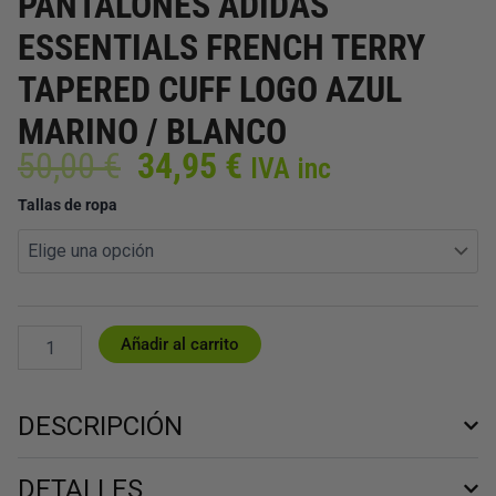
PANTALONES ADIDAS
ESSENTIALS FRENCH TERRY
TAPERED CUFF LOGO AZUL
MARINO / BLANCO
El
El
50,00
€
34,95
€
IVA inc
precio
precio
PANTALONES
Tallas de ropa
original
actual
ADIDAS
era:
es:
ESSENTIALS
50,00 €.
34,95 €.
FRENCH
TERRY
TAPERED
CUFF
Añadir al carrito
LOGO
AZUL
MARINO
DESCRIPCIÓN
/
BLANCO
cantidad
DETALLES