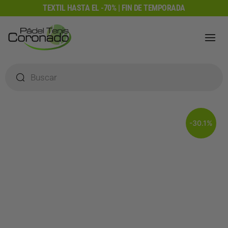
Ir
TEXTIL HASTA EL -70% | FIN DE TEMPORADA
al
contenido
Búsqueda
de
productos
-30.1%