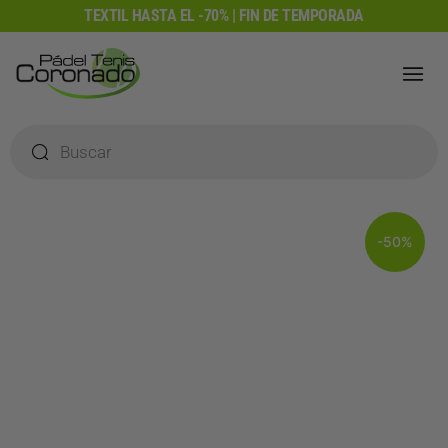
Ir
TEXTIL HASTA EL -70% | FIN DE TEMPORADA
al
contenido
Búsqueda
de
productos
-50%