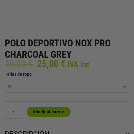
POLO DEPORTIVO NOX PRO
CHARCOAL GREY
El
El
50,00
€
25,00
€
IVA inc
precio
precio
POLO
Tallas de ropa
original
actual
DEPORTIVO
era:
es:
NOX
50,00 €.
25,00 €.
PRO
CHARCOAL
GREY
cantidad
Añadir al carrito
DESCRIPCIÓN