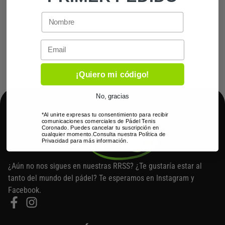
o
a
r
c
i
t
g
u
i
a
Email
n
l
a
e
l
s
¡Quiero mi código!
e
:
r
1
No, gracias
a
9
:
2
*Al unirte expresas tu consentimiento para recibir
2
,
comunicaciones comerciales de Pádel Tenis
Coronado. Puedes cancelar tu suscripción en
7
5
cualquier momento.Consulta nuestra Política de
5
0
Privacidad para más información.
,
0
€
¿Aún no nos sigues en nuestras RRSS? ¿Te gustaría estar al
0
.
tanto del mundo del pádel? Te esperamos en Instagram y
Facebook.
€
.