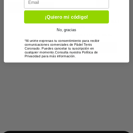
Añadir al carrito
Raquetas
¡Quiero mi código!
RAQUETA WILSON INTRIGUE
SE 2025
No, gracias
160,00
€
112,00
€
IVA inc
*Al unirte expresas tu consentimiento para recibir
comunicaciones comerciales de Pádel Tenis
Añadir al carrito
Coronado. Puedes cancelar tu suscripción en
cualquier momento.Consulta nuestra Política de
Privacidad para más información.