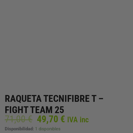
RAQUETA TECNIFIBRE T –
FIGHT TEAM 25
El
El
71,00
€
49,70
€
IVA inc
precio
precio
RAQUETA
Disponibilidad:
1 disponibles