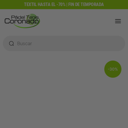
Ir
TEXTIL HASTA EL -70% | FIN DE TEMPORADA
al
contenido
Búsqueda
de
productos
-30%