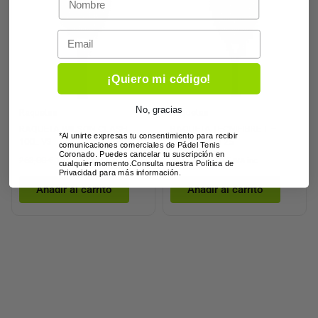
era:
es:
era:
es:
263,00 €.
184,10 €.
71,00 €.
49,70 €.
Email
¡Quiero mi código!
No, gracias
Raquetas
Raquetas
RAQUETA WILSON CLASH
RAQUETA TECNIFIBRE T –
*Al unirte expresas tu consentimiento para recibir
100L V3
FIGHT TEAM 25
comunicaciones comerciales de Pádel Tenis
Coronado. Puedes cancelar tu suscripción en
263,00
€
184,10
€
71,00
€
49,70
€
IVA inc
IVA inc
cualquier momento.Consulta nuestra Política de
Privacidad para más información.
Añadir al carrito
Añadir al carrito