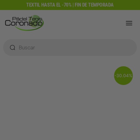
Ir
TEXTIL HASTA EL -70% | FIN DE TEMPORADA
al
contenido
Búsqueda
de
productos
-30.04%