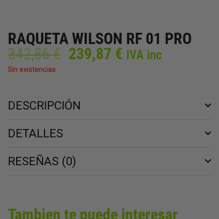
RAQUETA WILSON RF 01 PRO
El
El
342,86
€
239,87
€
IVA inc
precio
precio
Sin existencias
original
actual
era:
es:
342,86 €.
239,87 €.
DESCRIPCIÓN
DETALLES
RESEÑAS (0)
Tambien te puede interesar