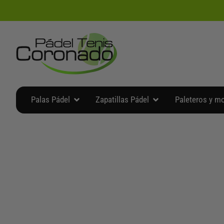
Ir
al
contenido
Abrir Palas Pádel
Abrir Zapatillas Pádel
Palas Pádel
Zapatillas Pádel
Paleteros y m