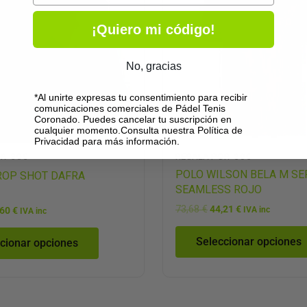
00 €.
15,60 €.
73,68 €.
44,21 €.
múltiples
¡Quiero mi código!
variantes.
Las
opciones
No, gracias
se
*Al unirte expresas tu consentimiento para recibir
pueden
comunicaciones comerciales de Pádel Tenis
elegir
Coronado. Puedes cancelar tu suscripción en
cualquier momento.Consulta nuestra Política de
en
Privacidad para más información.
la
R -30€
REGALA POR -30€
página
POLO WILSON BELA M SE
ROP SHOT DAFRA
SEAMLESS ROJO
de
producto
73,68
€
44,21
€
,60
€
IVA inc
IVA inc
Seleccionar opciones
cionar opciones