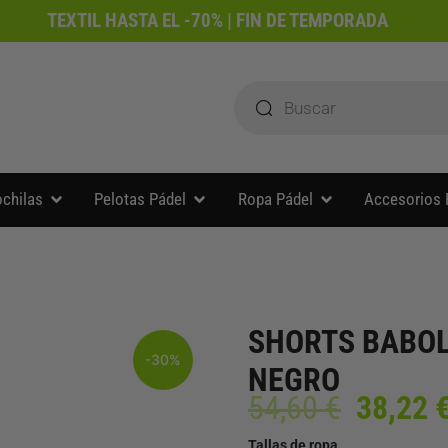
TEXTIL HASTA EL -70% | FIN DE TEMPORADA
Búsqueda
de
productos
Abrir Paleteros y mochilas
Abrir Pelotas Pádel
Abrir Ropa Pádel
ochilas
Pelotas Pádel
Ropa Pádel
Accesorios 
SHORTS BABOL
-30%
NEGRO
El
54,60
€
38,22
precio
SHORTS
Tallas de ropa