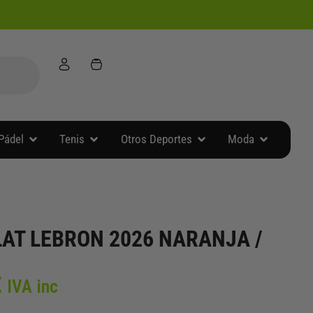
Abrir Accesorios Pádel
Abrir Tenis
Abrir Otros Deportes
Abrir Moda
Pádel
Tenis
Otros Deportes
Moda
AT LEBRON 2026 NARANJA /
El
€
IVA inc
precio