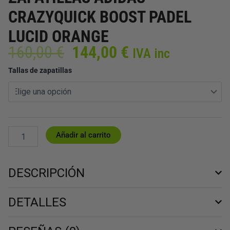
CRAZYQUICK BOOST PADEL
LUCID ORANGE
El
El
160,00
€
144,00
€
IVA inc
precio
precio
ZAPATILLAS
Tallas de zapatillas
original
actual
ADIDAS
era:
es:
CRAZYQUICK
160,00 €.
144,00 €.
BOOST
PADEL
LUCID
ORANGE
Añadir al carrito
cantidad
DESCRIPCIÓN
DETALLES