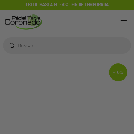
Ir
TEXTIL HASTA EL -70% | FIN DE TEMPORADA
al
contenido
Búsqueda
de
productos
-10%