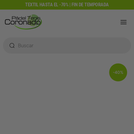
Ir
TEXTIL HASTA EL -70% | FIN DE TEMPORADA
al
contenido
Búsqueda
de
productos
-40%