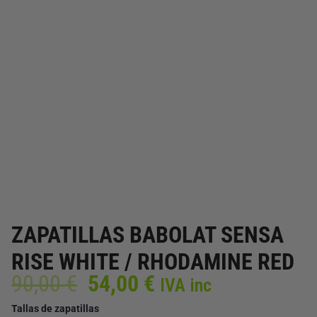
ZAPATILLAS BABOLAT SENSA
RISE WHITE / RHODAMINE RED
El
El
90,00
€
54,00
€
IVA inc
precio
precio
ZAPATILLAS
Tallas de zapatillas