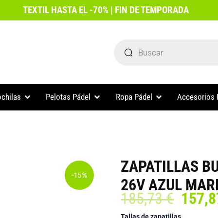
TEXTIL HASTA EL -70% | FIN DE TEMPORADA
Búsqueda
de
productos
Abrir Paleteros y mochilas
Abrir Pelotas Pádel
Abrir Ropa Pádel
ochilas
Pelotas Pádel
Ropa Pádel
Accesorios 
ZAPATILLAS BU
-15%
26V AZUL MAR
El
185,73
€
157,
preci
ZAPATILLAS
Tallas de zapatillas