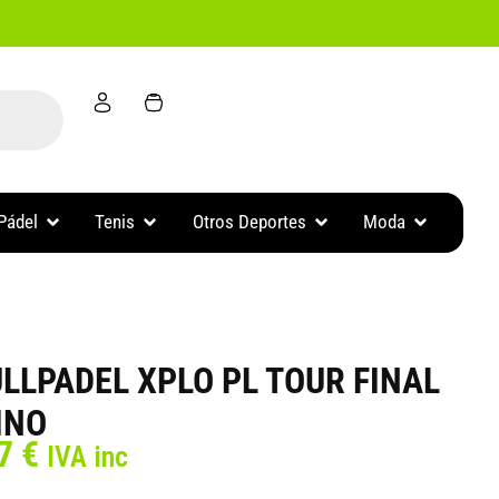
Abrir Accesorios Pádel
Abrir Tenis
Abrir Otros Deportes
Abrir Moda
Pádel
Tenis
Otros Deportes
Moda
LLPADEL XPLO PL TOUR FINAL
INO
El
87
€
IVA inc
o
precio