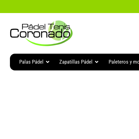
Ir
al
contenido
Abrir Palas Pádel
Abrir Zapatillas Pádel
Palas Pádel
Zapatillas Pádel
Paleteros y m