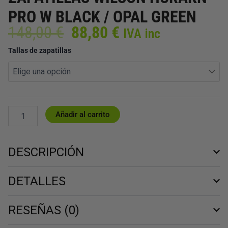
PRO W BLACK / OPAL GREEN
El
El
148,00
€
88,80
€
IVA inc
precio
precio
ZAPATILLAS
Tallas de zapatillas
original
actual
WILSON
era:
es:
HURAKN
148,00 €.
88,80 €.
PRO
W
BLACK
/
Añadir al carrito
OPAL
GREEN
cantidad
DESCRIPCIÓN
DETALLES
RESEÑAS (0)