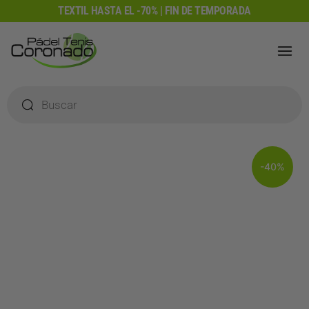
Ir
TEXTIL HASTA EL -70% | FIN DE TEMPORADA
al
contenido
Búsqueda
de
productos
-40%