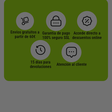
i
p
n
a
u
a
n
e
d
t
d
e
e
e
p
s
n
r
Envíos gratuitos a
Garantía de pago
Accede directo a
partir de 60€
.
e
100% seguro SSL
o
descuentos online
L
l
d
a
e
u
s
g
c
o
i
t
15 días para
Atención al cliente
devoluciones
p
r
o
c
e
i
n
o
l
n
a
e
p
s
á
s
g