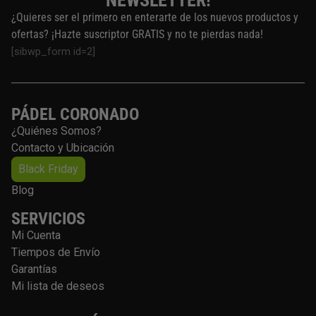
NEWSLETTER!
g
¿Quieres ser el primero en enterarte de los nuevos productos y
i
ofertas? ¡Hazte suscriptor GRATIS y no te pierdas nada!
n
[sibwp_form id=2]
a
d
e
PÁDEL CORONADO
p
¿Quiénes Somos?
r
Contacto y Ubicación
o
d
Black Friday
u
Blog
c
SERVICIOS
t
o
Mi Cuenta
Tiempos de Envío
Garantías
Mi lista de deseos