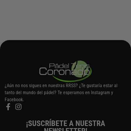
e
i
p
n
u
a
e
d
d
e
e
p
n
r
e
o
l
d
e
u
g
c
i
t
¿Aún no nos sigues en nuestras RRSS? ¿Te gustaría estar al
r
o
tanto del mundo del pádel? Te esperamos en Instagram y
e
Facebook.
n
l
a
¡SUSCRÍBETE A NUESTRA
p
á