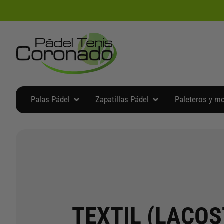
Ir
al
contenido
Abrir Palas Pádel
Abrir Zapatillas Pádel
Palas Pádel
Zapatillas Pádel
Paleteros y m
TEXTIL (LACOS