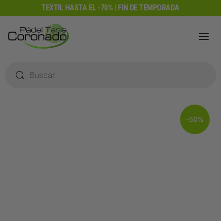
Ir
TEXTIL HASTA EL -70% | FIN DE TEMPORADA
al
contenido
Búsqueda
de
productos
-50%