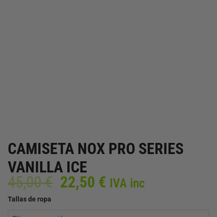
CAMISETA NOX PRO SERIES
VANILLA ICE
El
El
45,00
€
22,50
€
IVA inc
precio
precio
CAMISETA
Tallas de ropa
original
actual
NOX
era:
es:
PRO