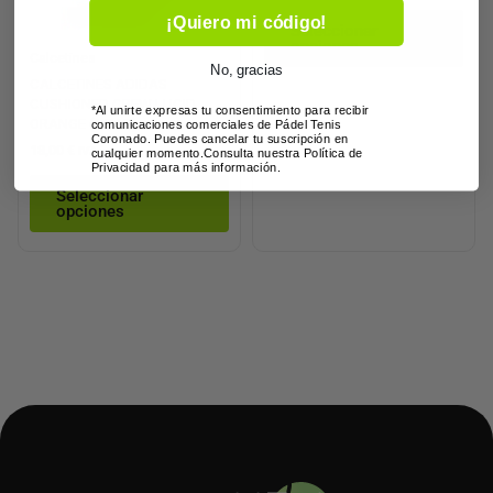
¡Quiero mi código!
se
se
Seleccionar
opciones
pueden
pue
Calcetines
No, gracias
elegir
eleg
CALCETINES ADIDAS
en
en
CUSHIONED CREW LUCID
*Al unirte expresas tu consentimiento para recibir
ORANGE (1 PAR)
comunicaciones comerciales de Pádel Tenis
la
la
Coronado. Puedes cancelar tu suscripción en
18,00
€
IVA inc
página
pág
cualquier momento.Consulta nuestra Política de
Privacidad para más información.
de
de
Seleccionar
producto
pro
opciones