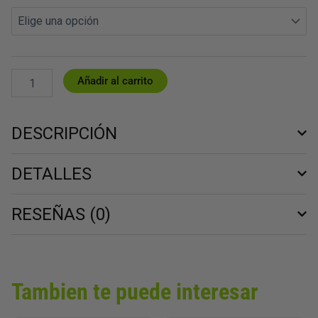
X3
CALCETINES
ADIDAS
PRF
CREW
NEGRO
Añadir al carrito
/
BLANCO
cantidad
DESCRIPCIÓN
DETALLES
RESEÑAS (0)
Tambien te puede interesar