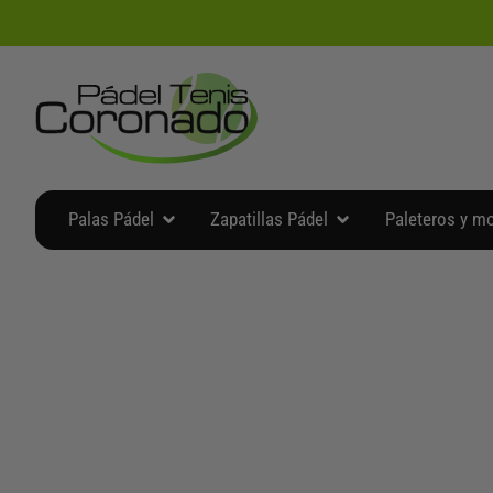
Ir
al
contenido
Abrir Palas Pádel
Abrir Zapatillas Pádel
Palas Pádel
Zapatillas Pádel
Paleteros y m