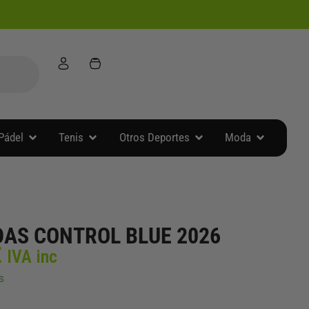
Abrir Accesorios Pádel
Abrir Tenis
Abrir Otros Deportes
Abrir Moda
Pádel
Tenis
Otros Deportes
Moda
DAS CONTROL BLUE 2026
El
€
IVA inc
precio
s
l
actual
es: