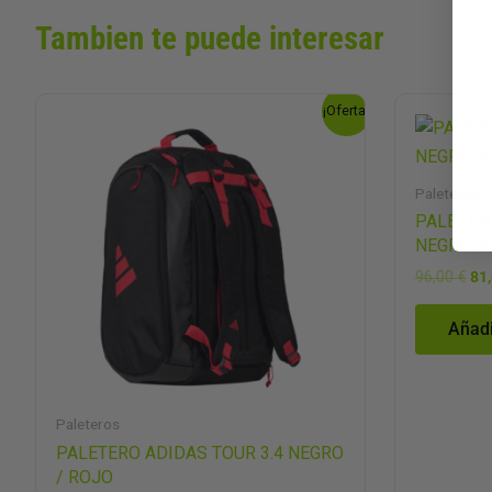
Tambien te puede interesar
El
El
El
¡Oferta!
precio
precio
pre
original
actual
ori
era:
es:
era
92,00 €.
64,40 €.
96,
Paleteros
PALETER
NEGRO 2
96,00
€
81
Añadi
Paleteros
PALETERO ADIDAS TOUR 3.4 NEGRO
/ ROJO