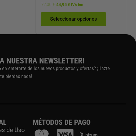
producto
72,00
€
44,95
€
IVA inc
Seleccionar opciones
 A NUESTRA NEWSLETTER!
o en enterarte de los nuevos productos y ofertas? ¡Hazte
 te pierdas nada!
AL
MÉTODOS DE PAGO
es de Uso