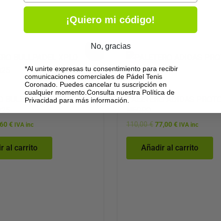
¡Quiero mi código!
El
No, gracias
El
El
¡Oferta!
cio
precio
precio
precio
ginal
actual
original
actual
*Al unirte expresas tu consentimiento para recibir
:
es:
era:
es:
comunicaciones comerciales de Pádel Tenis
00 €.
81,60 €.
110,00 €.
77,00 €.
Coronado. Puedes cancelar tu suscripción en
Paleteros
cualquier momento.Consulta nuestra Política de
O BULLPADEL XPLO
PALETERO ADIDAS PROTO
Privacidad para más información.
025
NEGRO
,60
€
110,00
€
77,00
€
IVA inc
IVA inc
r al carrito
Añadir al carrito