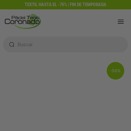
Ir
TEXTIL HASTA EL -70% | FIN DE TEMPORADA
al
contenido
Búsqueda
de
productos
-50%