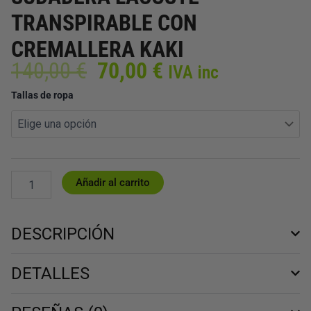
TRANSPIRABLE CON
CREMALLERA KAKI
El
El
140,00
€
70,00
€
IVA inc
precio
precio
SUDADERA
Tallas de ropa
original
actual
LACOSTE
era:
es:
TRANSPIRABLE
140,00 €.
70,00 €.
CON
CREMALLERA
KAKI
cantidad
Añadir al carrito
DESCRIPCIÓN
DETALLES