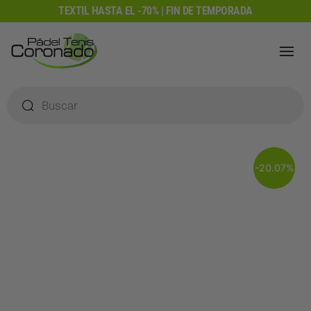
Ir
TEXTIL HASTA EL -70% | FIN DE TEMPORADA
al
contenido
Búsqueda
de
productos
-20.07%