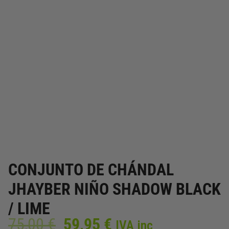
CONJUNTO DE CHÁNDAL
JHAYBER NIÑO SHADOW BLACK
/ LIME
El
El
75,00
€
59,95
€
IVA inc