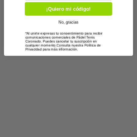
COLORBLOCK ULTRA – DRY
36,00
€
14,40
€
IVA inc
opciones
opc
MARINA BLUE
¡Quiero mi código!
se
se
110,00
€
55,00
€
IVA inc
Seleccionar
pueden
pue
opciones
No, gracias
Seleccionar
elegir
eleg
opciones
*Al unirte expresas tu consentimiento para recibir
en
en
comunicaciones comerciales de Pádel Tenis
Coronado. Puedes cancelar tu suscripción en
la
la
cualquier momento.Consulta nuestra Política de
página
pág
Privacidad para más información.
de
de
producto
pro