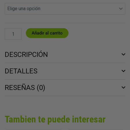
original
actual
CASUAL
era:
es:
JOMA
34,00 €.
30,60 €.
3080
JR
2503
MARINO
Añadir al carrito
cantidad
DESCRIPCIÓN
DETALLES
RESEÑAS (0)
Tambien te puede interesar