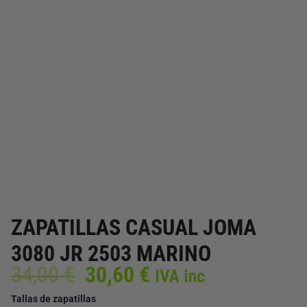
ZAPATILLAS CASUAL JOMA
3080 JR 2503 MARINO
El
El
34,00
€
30,60
€
IVA inc
precio
precio
ZAPATILLAS
Tallas de zapatillas