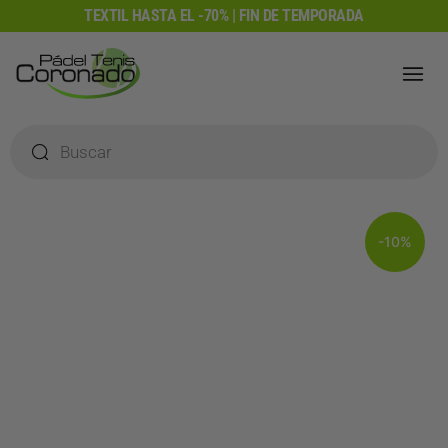
Ir
TEXTIL HASTA EL -70% | FIN DE TEMPORADA
al
contenido
Búsqueda
de
productos
-10%